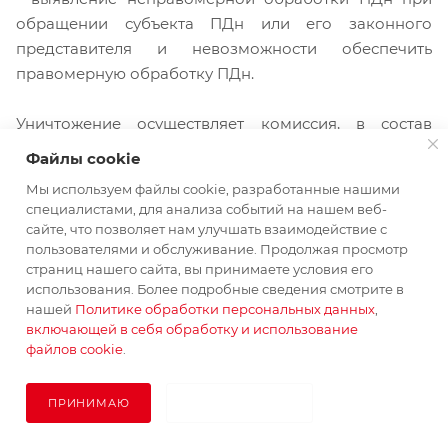
обращении субъекта ПДн или его законного
представителя и невозможности обеспечить
правомерную обработку ПДн.
Уничтожение осуществляет комиссия, в состав
которой входят лица, ответственные за техническое
Файлы cookie
обслуживание автоматизированных систем,
Мы используем файлы cookie, разработанные нашими
которым принадлежат базы данных.
специалистами, для анализа событий на нашем веб-
сайте, что позволяет нам улучшать взаимодействие с
Уничтожение достигается путем затирания
пользователями и обслуживание. Продолжая просмотр
страниц нашего сайта, вы принимаете условия его
информации на носителях информации (в том
использования. Более подробные сведения смотрите в
числе и резервных копиях). При этом составляется
нашей
Политике обработки персональных данных
,
акт, утверждаемый лицом, ответственным за
включающей в себя обработку и использование
техническое обслуживание автоматизированных
файлов cookie
.
систем, которому принадлежат базы данных.
ПРИНИМАЮ
НЕ ПРИНИМАЮ
Уничтожение архивов электронных документов и