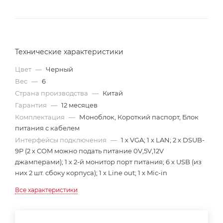
Технические характеристики
Цвет
—
Черный
Вес
—
6
Страна производства
—
Китай
Гарантия
—
12 месяцев
Комплектация
—
Моноблок, Короткий паспорт, Блок
питания с кабелем
Интерфейсы подключения
—
1 х VGA; 1 х LAN; 2 х DSUB-
9P (2 х COM можно подать питание 0V,5V,12V
джамперами); 1 х 2-й монитор порт питания; 6 х USB (из
них 2 шт. сбоку корпуса); 1 х Line out; 1 х Mic-in
Все характеристики