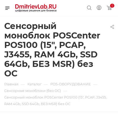
0
Сенсорный
моноблок POSCenter
POS100 (15", PCAP,
J3455, RAM 4Gb, SSD
64Gb, БЕЗ MSR) без
ОС
—
—
—
Главная
Каталог
POS-ОБОРУДОВАНИЕ
—
Сенсорные моноблоки (без ОС)
Сенсорный моноблок POSCenter POS100 (15", PCAP, J3455,
RAM 4Gb, SSD 64Gb, БЕЗ MSR) без ОС