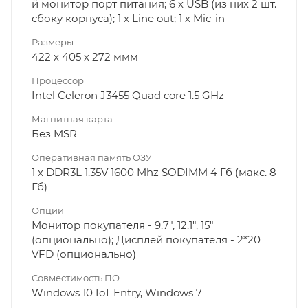
й монитор порт питания; 6 х USB (из них 2 шт.
сбоку корпуса); 1 х Line out; 1 х Mic-in
Размеры
422 х 405 х 272 ммм
Процессор
Intel Celeron J3455 Quad core 1.5 GHz
Магнитная карта
Без MSR
Оперативная память ОЗУ
1 х DDR3L 1.35V 1600 Mhz SODIMM 4 Гб (макс. 8
Гб)
Опции
Монитор покупателя - 9.7", 12.1", 15"
(опционально); Дисплей покупателя - 2*20
VFD (опционально)
Совместимость ПО
Windows 10 IoT Entry, Windows 7