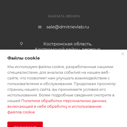
ЗАКАЗАТЬ ЗВОНОК
sale@dmitrievlab.ru
Костромская область,
Костромской район, деревня
Коряково, улица Спортивная, дом
Файлы cookie
47а
Мы используем файлы cookie, разработанные нашими
специалистами, для анализа событий на нашем веб-
ПОЛИТИКА КОНФИДЕНЦИАЛЬНОСТИ ОБЩЕСТВА С
сайте, что позволяет нам улучшать взаимодействие с
ОГРАНИЧЕННОЙ ОТВЕТСТВЕННОСТЬЮ "ДМИТРИЕВ ЛАБ"
пользователями и обслуживание. Продолжая просмотр
страниц нашего сайта, вы принимаете условия его
использования. Более подробные сведения смотрите в
ПОЛИТИКА КОНФИДЕНЦИАЛЬНОСТИ ИП ДМИТРИЕВ А.Л.
нашей
Политике обработки персональных данных
,
включающей в себя обработку и использование
файлов cookie
.
2026 © DmitrievLab