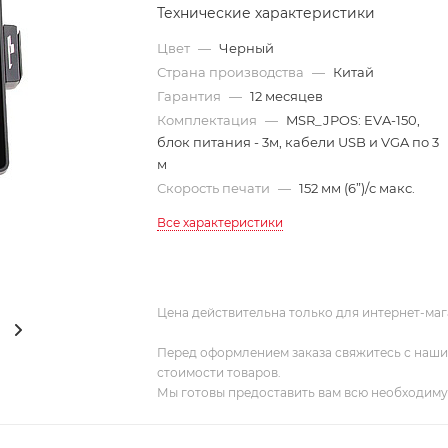
Технические характеристики
Цвет
—
Черный
Страна производства
—
Китай
Гарантия
—
12 месяцев
Комплектация
—
MSR_JPOS: EVA-150,
блок питания - 3м, кабели USB и VGA по 3
м
Скорость печати
—
152 мм (6”)/c макс.
Все характеристики
Цена действительна только для интернет-маг
Перед оформлением заказа свяжитесь с наш
стоимости товаров.
Мы готовы предоставить вам всю необходим