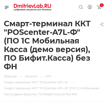
0
Смарт-терминал ККТ
"POScenter-A7L-Ф"
(ПО 1C Мобильная
Касса (демо версия),
ПО Бифит.Касса) без
ФН
—
—
—
Главная
Каталог
ККТ
—
Смарт-терминал ККТ "POScenter-А7L-Ф
Смарт-терминал ККТ "POScenter-A7L-Ф" (ПО 1C Мобильная
Касса (демо версия), ПО Бифит.Касса) без ФН