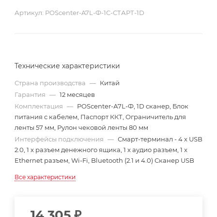
Артикул:
POScenter-A7L-Ф-1С-СТАРТ-1D
Технические характеристики
Страна производства
—
Китай
Гарантия
—
12 месяцев
Комплектация
—
POSсenter-А7L-Ф, 1D сканер, Блок
питания с кабелем, Паспорт ККТ, Ограничитель для
ленты 57 мм, Рулон чековой ленты 80 мм
Интерфейсы подключения
—
Смарт-терминал - 4 х USB
2.0, 1 х разъем денежного ящика, 1 х аудио разъем, 1 х
Ethernet разъем, Wi-Fi, Bluetooth (2.1 и 4.0) Сканер USB
Все характеристики
14 305
₽