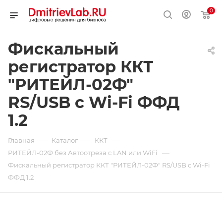
0
Фискальный
регистратор ККТ
"РИТЕЙЛ-02Ф"
RS/USB c Wi-Fi ФФД
1.2
—
—
—
Главная
Каталог
ККТ
—
РИТЕЙЛ-02Ф без Автоотреза с LAN или WiFi
Фискальный регистратор ККТ "РИТЕЙЛ-02Ф" RS/USB c Wi-Fi
ФФД 1.2