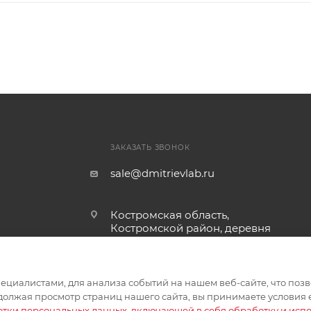
ЗАКАЗАТЬ ЗВОНОК
sale@dmitrievlab.ru
Костромская область,
Костромской район, деревня
Коряково, улица Спортивная,
дом 47а
циалистами, для анализа событий на нашем веб-сайте, что позв
олжая просмотр страниц нашего сайта, вы принимаете условия 
отки персональных данных
,
включающей в себя обработку и испо