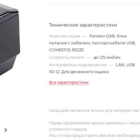
Технические характеристики
Комплектация
—
Ритейл-02Ф, блок
питания с кабелем, паспорт,кабели USB,
COM(RJ12)-RS232
Скорость печати
—
до 125 мм/сек
Интерфейсы подключения
—
LAN, USB
RJ-12: Для денежного ящика
Все характеристики
Цена действительна только для интернет-маг
Перед оформлением заказа свяжитесь с наш
стоимости товаров.
Мы готовы предоставить вам всю необходим