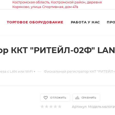
Костромская область, Костромской район, деревня
Коряково, улица Спортивная, дом 47а
ТОРГОВОЕ ОБОРУДОВАНИЕ
РАБОТА У НАС
ПР
р ККТ "РИТЕЙЛ-02Ф" LAN/U
—
за с LAN или WiFi
Фискальный регистратор ККТ "РИТЕЙЛ-02
ОТЛОЖИТЬ
СРАВНИТЬ
Артикул:
Модель малога