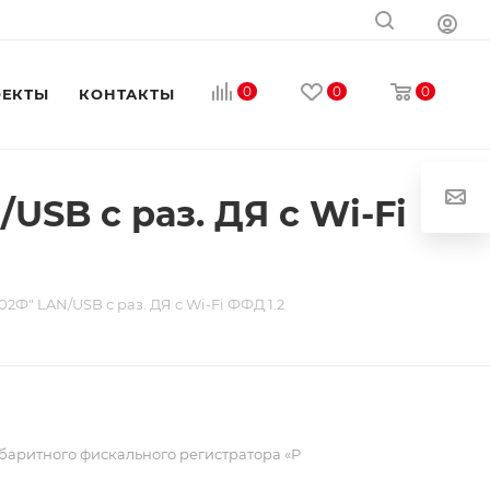
0
0
0
ОЕКТЫ
КОНТАКТЫ
SB с раз. ДЯ c Wi-Fi
Ф" LAN/USB с раз. ДЯ c Wi-Fi ФФД 1.2
баритного фискального регистратора «Р